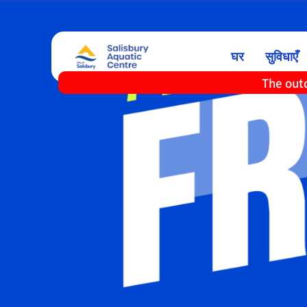
घर
सुविधाएँ
The outd