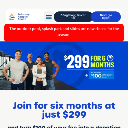
Cổng thông tin của
Tham gia
tôi
ngay!
The outdoor pool, splash park and slides are now closed for the
season.
Join for six months at
just $299
and turn $100 of your fee into a donation