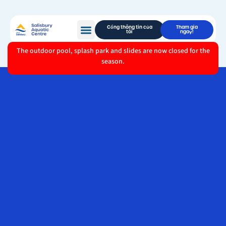
Cổng thông tin của
Tham gia
tôi
ngay!
The outdoor pool, splash park and slides are now closed for the
season.