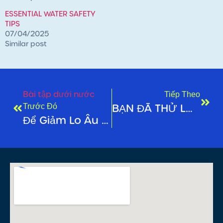
ESSENTIAL WATER SAFETY
TIPS
07/04/2025
Similar post
Bài tập dưới nước
Tiếp Theo
BẠN ĐÃ THỬ LỚP DƯỚI NƯỚC BAN ĐÊM CỦA CHÚNG TÔI CHƯA?
Trước Đó
Để Giảm Lo Âu Trong Mùa Đông Này