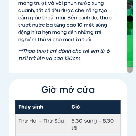
máng trượt và vòi phun nước xung
quanh, tất cả đều được che nắng tạo
cảm giác thoải mái. Bên cạnh đó, tháp
trượt nước ba tầng cao 10 mét sống
động hứa hẹn mang đến những trải
nghiệm thú vị cho mọi lứa tuổi.
**Tháp trượt chỉ dành cho trẻ em từ 6
tuổi trở lên và cao 120cm
Giờ mở cửa
Thủy sinh
Giờ
Thứ Hai – Thứ Sáu
5:30 sáng – 8:30
tối