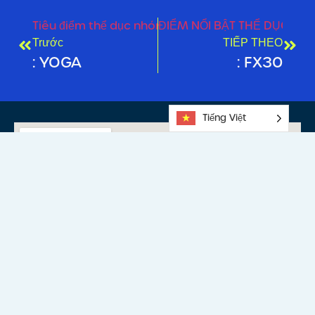
Tiêu điểm thể dục nhóm
ĐIỂM NỔI BẬT THỂ DỤC N
Trước
TIẾP THEO
: YOGA
: FX30
Tiếng Việt