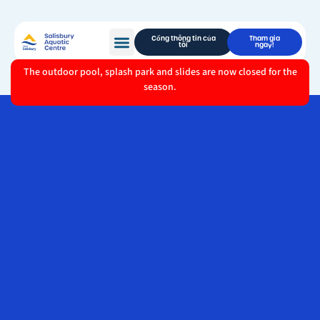
Cổng thông tin của
Tham gia
tôi
ngay!
The outdoor pool, splash park and slides are now closed for the
season.