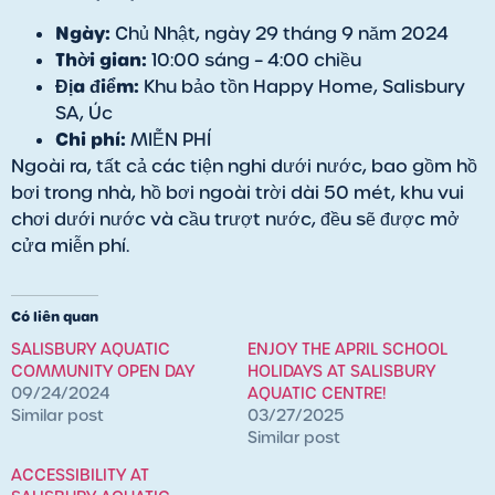
Ngày:
Chủ Nhật, ngày 29 tháng 9 năm 2024
Thời gian:
10:00 sáng – 4:00 chiều
Địa điểm:
Khu bảo tồn Happy Home, Salisbury
SA, Úc
Chi phí:
MIỄN PHÍ
Ngoài ra, tất cả các tiện nghi dưới nước, bao gồm hồ
bơi trong nhà, hồ bơi ngoài trời dài 50 mét, khu vui
chơi dưới nước và cầu trượt nước, đều sẽ được mở
cửa miễn phí.
Có liên quan
SALISBURY AQUATIC
ENJOY THE APRIL SCHOOL
COMMUNITY OPEN DAY
HOLIDAYS AT SALISBURY
09/24/2024
AQUATIC CENTRE!
Similar post
03/27/2025
Similar post
ACCESSIBILITY AT