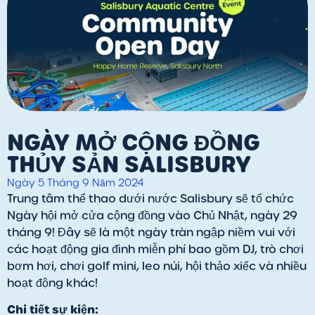
NGÀY MỞ CỘNG ĐỒNG
THỦY SẢN SALISBURY
Ngày 5 Tháng 9 Năm 2024
Trung tâm thể thao dưới nước Salisbury sẽ tổ chức
Ngày hội mở cửa cộng đồng vào Chủ Nhật, ngày 29
tháng 9! Đây sẽ là một ngày tràn ngập niềm vui với
các hoạt động gia đình miễn phí bao gồm DJ, trò chơi
bơm hơi, chơi golf mini, leo núi, hội thảo xiếc và nhiều
hoạt động khác!
Chi tiết sự kiện: