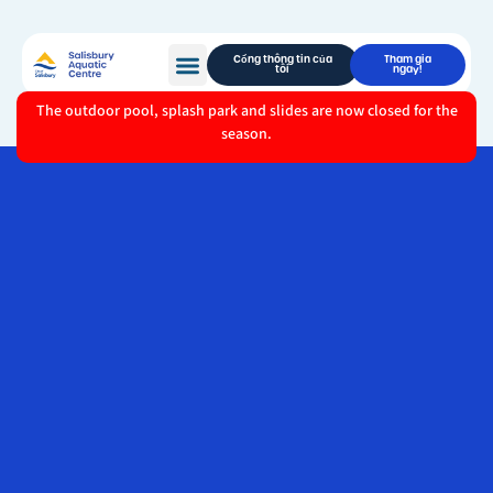
Cổng thông tin của
Tham gia
tôi
ngay!
The outdoor pool, splash park and slides are now closed for the
season.