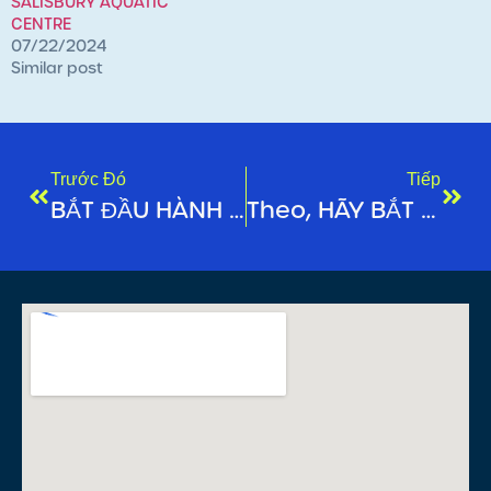
SALISBURY AQUATIC
CENTRE
07/22/2024
Similar post
Trước Đó
Tiếp
BẮT ĐẦU HÀNH TRÌNH TẬP LUYỆN CỦA BẠN VỚI CHƯƠNG TRÌNH HUẤN LUYỆN 8 TUẦN!
Theo, HÃY BẮT ĐẦU HÀNH TRÌNH BƠI LỘI CỦA BẠN NGAY HÔM NAY!