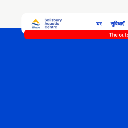
घर
सुविधाएँ
The outd