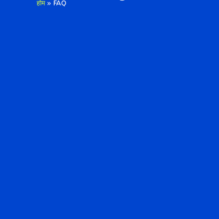
होम
»
FAQ