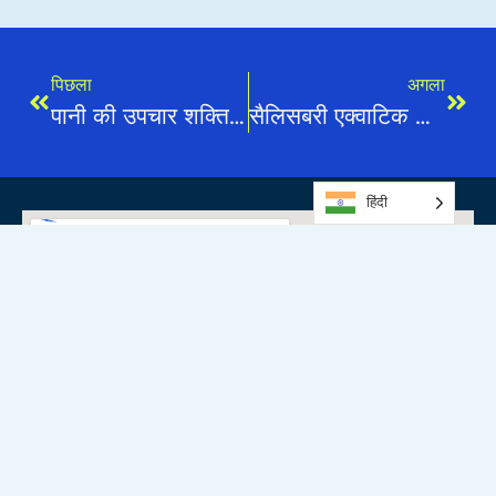
पिछला
अगला
पानी की उपचार शक्ति: सर्दियों में मानसिक स्वास्थ्य सहायता के लिए हाइड्रोथेरेपी
सैलिसबरी एक्वाटिक कम्युनिटी ओपन डे
हिंदी