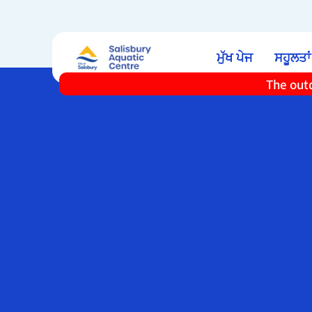
ਮੁੱਖ ਪੇਜ
ਸਹੂਲਤਾਂ
The outd