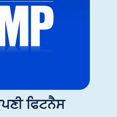
 ਆਪਣੀ ਫਿਟਨੈਸ