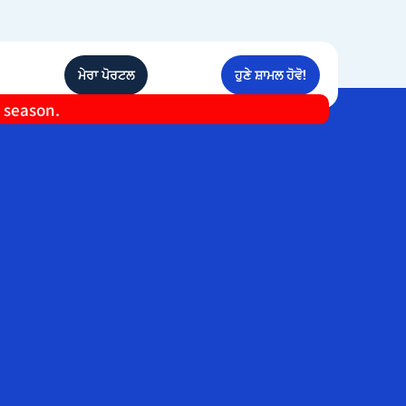
ਮੇਰਾ ਪੋਰਟਲ
ਹੁਣੇ ਸ਼ਾਮਲ ਹੋਵੋ!
e season.