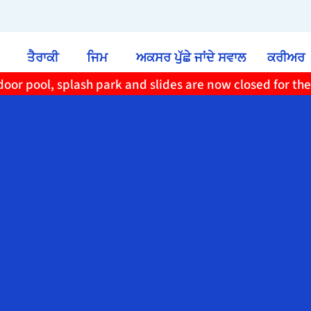
ਤੈਰਾਕੀ
ਜਿਮ
ਅਕਸਰ ਪੁੱਛੇ ਜਾਂਦੇ ਸਵਾਲ
ਕਰੀਅਰ
oor pool, splash park and slides are now closed for th