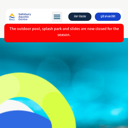
ਮੇਰਾ ਪੋਰਟਲ
ਹੁਣੇ ਸ਼ਾਮਲ ਹੋਵੋ!
The outdoor pool, splash park and slides are now closed for the
season.