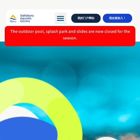
我的门户网站
现在就加入！
The outdoor pool, splash park and slides are now closed for the
season.