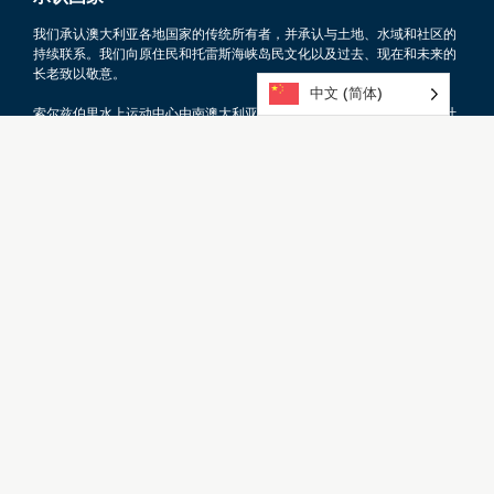
我们承认澳大利亚各地国家的传统所有者，并承认与土地、水域和社区的
持续联系。我们向原住民和托雷斯海峡岛民文化以及过去、现在和未来的
长老致以敬意。
中文 (简体)
索尔兹伯里水上运动中心由南澳大利亚州政府的地方政府基础设施合作计
划共同资助。
我们希望收到您的来信