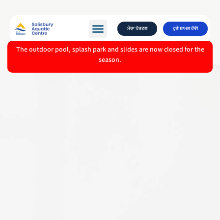
ਮੇਰਾ ਪੋਰਟਲ
ਹੁਣੇ ਸ਼ਾਮਲ ਹੋਵੋ!
The outdoor pool, splash park and slides are now closed for the
season.