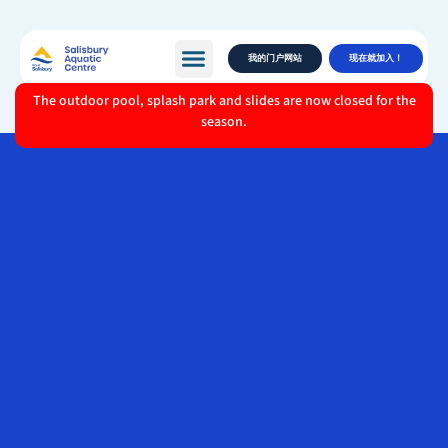
我的门户网站
现在就加入！
The outdoor pool, splash park and slides are now closed for the
season.