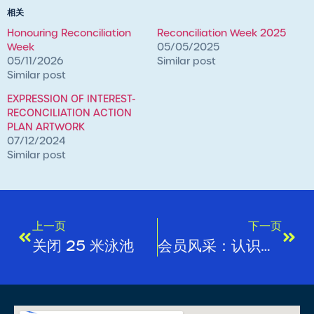
相关
Honouring Reconciliation
Reconciliation Week 2025
Week
05/05/2025
05/11/2026
Similar post
Similar post
EXPRESSION OF INTEREST-
RECONCILIATION ACTION
PLAN ARTWORK
07/12/2024
Similar post
上一页
下一页
关闭 25 米泳池
会员风采：认识艾琳！