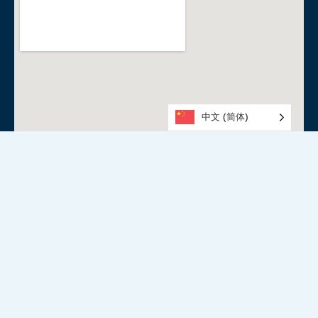
中文 (简体)
索尔兹伯里水上运动中心
Happy Home Dr, Salisbury North SA 5108
08 8258 0234