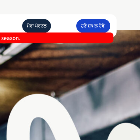
ਮੇਰਾ ਪੋਰਟਲ
ਹੁਣੇ ਸ਼ਾਮਲ ਹੋਵੋ!
e season.