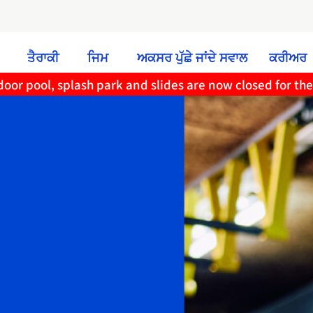
ਤੈਰਾਕੀ
ਜਿਮ
ਅਕਸਰ ਪੁੱਛੇ ਜਾਂਦੇ ਸਵਾਲ
ਕਰੀਅਰ
oor pool, splash park and slides are now closed for th