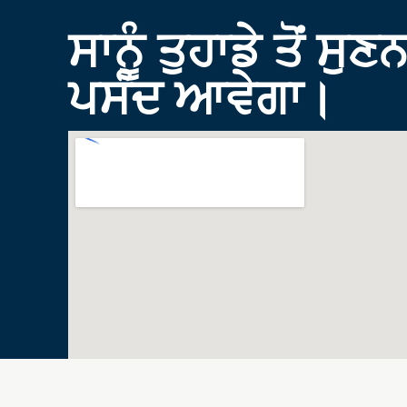
ਸਾਨੂੰ ਤੁਹਾਡੇ ਤੋਂ ਸੁਣਨ
ਪਸੰਦ ਆਵੇਗਾ।