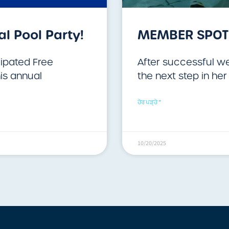
al Pool Party!
MEMBER SPOTL
ipated Free
After successful we
is annual
the next step in he
ਹੋਰ ਪੜ੍ਹੋ "
10/20/2025