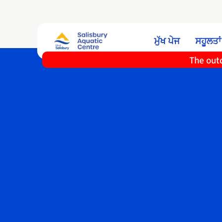
ਮੁੱਖ ਪੇਜ
ਸਹੂਲਤਾਂ
The outd